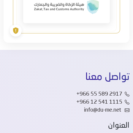
تواصل معنا
+966 55 589 2917
+966 12 541 1115
info@du-me.net
العنوان